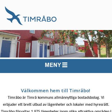
Välkommen hem till Timråbo!
Timråbo är Timrå kommuns allmännyttiga bostadsbolag. Vi
erbjuder ett brett utbud av lägenheter och lokaler med hyresrätt.
Timråbo förvaltar 1 975 lägenheter inom olika attraktiva områden i