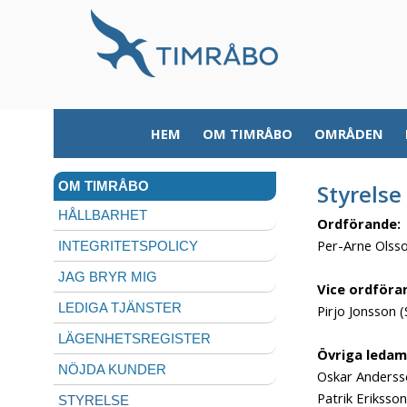
HEM
OM TIMRÅBO
OMRÅDEN
OM TIMRÅBO
Styrelse
HÅLLBARHET
Ordförande
Per-Arne Olss
INTEGRITETSPOLICY
JAG BRYR MIG
Vice ordföra
LEDIGA TJÄNSTER
Pirjo Jonsson 
LÄGENHETSREGISTER
Övriga leda
NÖJDA KUNDER
Oskar Anders
Patrik Eriksson
STYRELSE