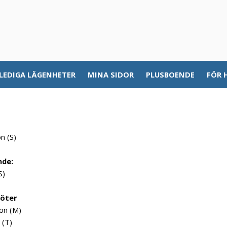
LEDIGA LÄGENHETER
MINA SIDOR
PLUSBOENDE
FÖR 
:
on (S)
nde:
(S)
möter
son (M)
 (T)