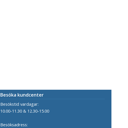
Besöka kundcenter
Besökstid vardagar:
10.00-11.30 & 12.30-15.00
Besöksadress: