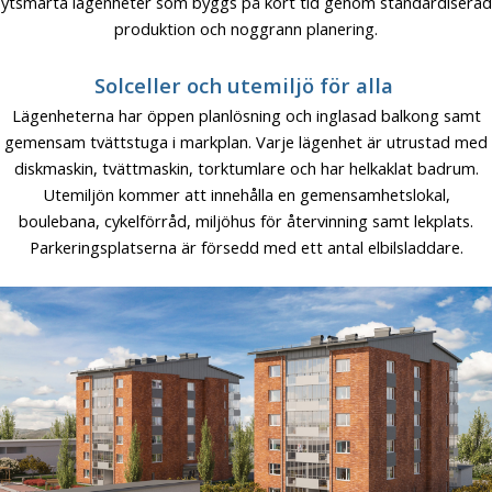
ytsmarta lägenheter som byggs på kort tid genom standardiserad
produktion och noggrann planering.
Solceller och utemiljö för alla
Lägenheterna har öppen planlösning och inglasad balkong samt
gemensam tvättstuga i markplan. Varje lägenhet är utrustad med
diskmaskin, tvättmaskin, torktumlare och har helkaklat badrum.
Utemiljön kommer att innehålla en gemensamhetslokal,
boulebana, cykelförråd, miljöhus för återvinning samt lekplats.
Parkeringsplatserna är försedd med ett antal elbilsladdare.