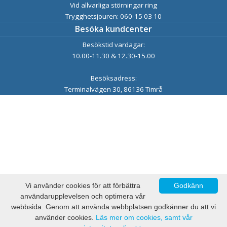
Vid allvarliga störningar ring
Trygghetsjouren: 060-15 03 10
Besöka kundcenter
Besökstid vardagar:
10.00-11.30 & 12.30-15.00
Besöksadress:
Terminalvägen 30, 86136 Timrå
Vi använder cookies för att förbättra
Godkänn
användarupplevelsen och optimera vår
webbsida. Genom att använda webbplatsen godkänner du att vi
använder cookies.
Läs mer om cookies, samt vår