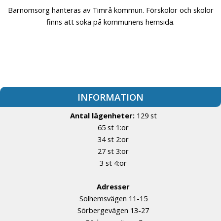
Barnomsorg hanteras av Timrå kommun. Förskolor och skolor
finns att söka på kommunens hemsida.
INFORMATION
Antal lägenheter:
129 st
65 st 1:or
34 st 2:or
27 st 3:or
3 st 4:or
Adresser
Solhemsvägen 11-15
Sörbergevägen 13-27